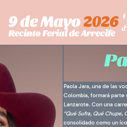
9 de Mayo
2026
Recinto Ferial de Arrecife
Pa
Paola Jara, una de las v
Colombia, formará parte 
Lanzarote. Con una carre
“Qué Sufra, Qué Chupe, Q
consolidado como un ícon