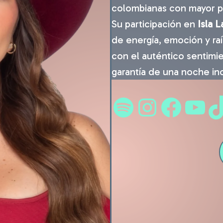
colombianas con mayor pr
Su participación en
Isla 
de energía, emoción y ra
con el auténtico sentimi
garantía de una noche inol
Spotify
Instagram
Facebook
YouTube
TikTok