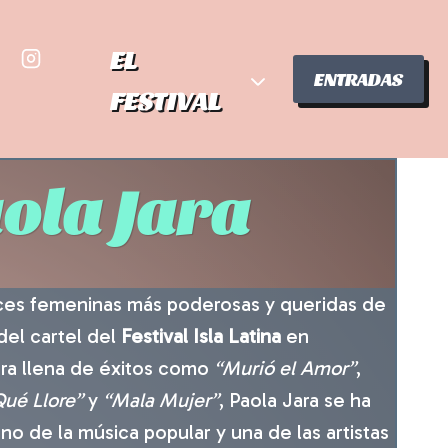
EL
ENTRADAS
FESTIVAL
ola Jara
oces femeninas más poderosas y queridas de
del cartel del
Festival Isla Latina
en
ra llena de éxitos como
“Murió el Amor”
,
ué Llore”
y
“Mala Mujer”
, Paola Jara se ha
o de la música popular y una de las artistas