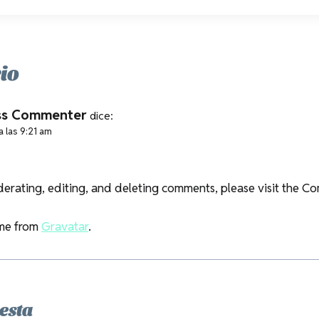
io
ss Commenter
dice:
 las 9:21 am
erating, editing, and deleting comments, please visit the C
me from
Gravatar
.
esta