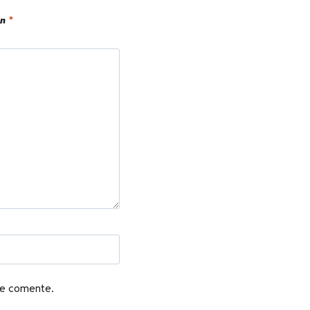
on
*
ue comente.