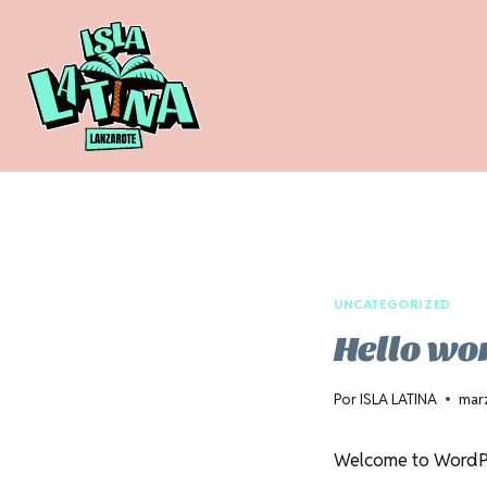
Saltar
al
contenido
UNCATEGORIZED
Hello wo
Por
ISLA LATINA
mar
Welcome to WordPress